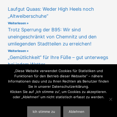
Laufgut Quaas: Weder High Heels noch
„Altweiberschuhe“
Weiterlesen »
Trotz Sperrung der B95: Wir sind
uneingeschränkt von Chemnitz und den
umliegenden Stadtteilen zu erreichen!
Weiterlesen »
„Gemütlichkeit“ für Ihre Füße – gut unterwegs
bei jedem Wetter
„Diese Website verwendet Cookies für Statistiken und
Weiterlesen »
Funktionen für den Betrieb dieser Webseite“ – nähere
Informationen dazu und zu Ihren Rechten als Benutzer finden
Sie in unserer Datenschutzerklärung.
Klicken Sie auf „Ich stimme zu“, um Cookies zu akzeptieren.
oder „Ablehnen“ um nicht statistisch erfasst zu werden.
GUTE SCHUHE - GESUNDE FÜSSE
Ich stimme zu
Ablehnen
WEBGESTALTUNG
WWW.SABU-VERBUNDGRUPPE.DE
@ SABU
GMBH